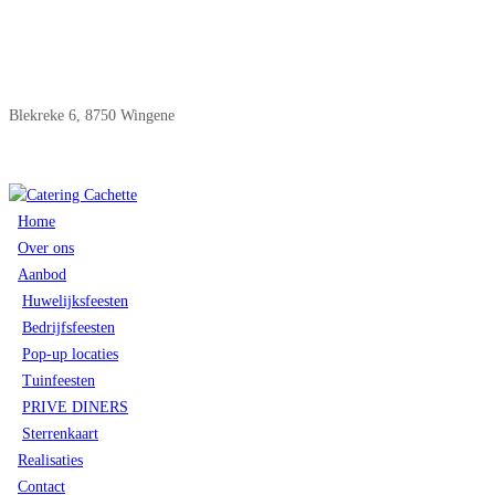
SPRING EENS BINNEN IN ONZE TIJDELIJKE
KEUKEN TE WINGENE:
Blekreke 6, 8750 Wingene
Home
Over ons
Aanbod
Huwelijksfeesten
Bedrijfsfeesten
Pop-up locaties
Tuinfeesten
PRIVE DINERS
Sterrenkaart
Realisaties
Contact